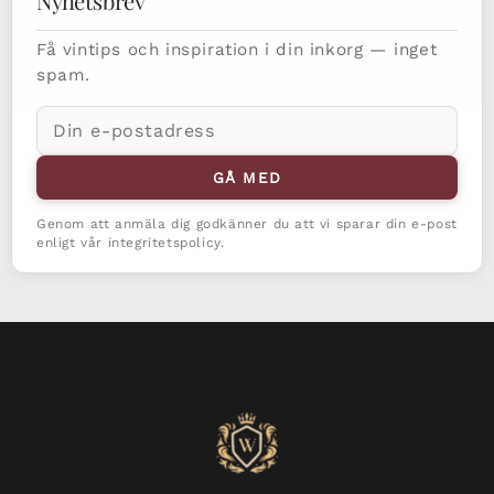
Nyhetsbrev
Få vintips och inspiration i din inkorg — inget
spam.
E-
postadress
GÅ MED
Genom att anmäla dig godkänner du att vi sparar din e-post
enligt vår integritetspolicy.