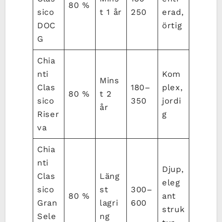
80 %
sico
t 1 år
250
erad,
DOC
örtig
G
Chia
nti
Kom
Mins
Clas
180–
plex,
80 %
t 2
sico
350
jordi
år
Riser
g
va
Chia
nti
Djup,
Clas
Läng
eleg
sico
st
300–
80 %
ant
Gran
lagri
600
struk
Sele
ng