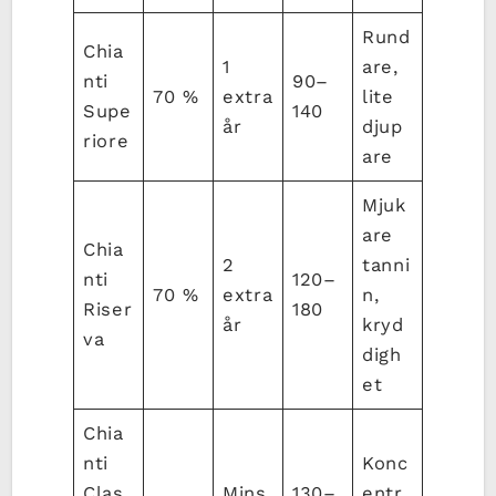
Rund
Chia
1
are,
nti
90–
70 %
extra
lite
Supe
140
år
djup
riore
are
Mjuk
are
Chia
2
tanni
nti
120–
70 %
extra
n,
Riser
180
år
kryd
va
digh
et
Chia
nti
Konc
Clas
Mins
130–
entr