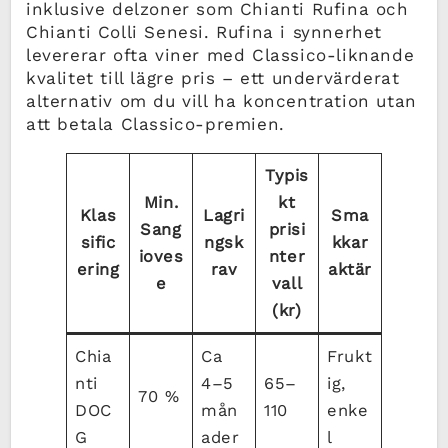
inklusive delzoner som Chianti Rufina och
Chianti Colli Senesi. Rufina i synnerhet
levererar ofta viner med Classico-liknande
kvalitet till lägre pris – ett undervärderat
alternativ om du vill ha koncentration utan
att betala Classico-premien.
Typis
Min.
kt
Klas
Lagri
Sma
Sang
prisi
sific
ngsk
kkar
ioves
nter
ering
rav
aktär
e
vall
(kr)
Chia
Ca
Frukt
nti
4–5
65–
ig,
70 %
DOC
mån
110
enke
G
ader
l