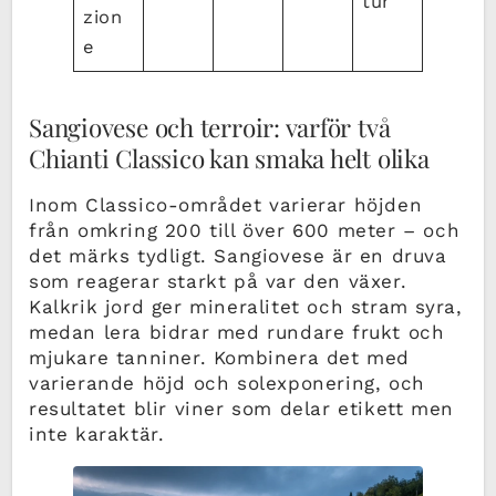
tur
zion
e
Sangiovese och terroir: varför två
Chianti Classico kan smaka helt olika
Inom Classico-området varierar höjden
från omkring 200 till över 600 meter – och
det märks tydligt. Sangiovese är en druva
som reagerar starkt på var den växer.
Kalkrik jord ger mineralitet och stram syra,
medan lera bidrar med rundare frukt och
mjukare tanniner. Kombinera det med
varierande höjd och solexponering, och
resultatet blir viner som delar etikett men
inte karaktär.