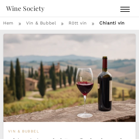
Wine Society
»
»
»
Hem
Vin & Bubbel
Rött vin
Chianti vin
VIN & BUBBEL