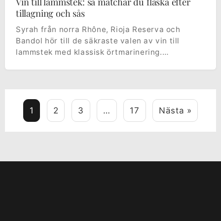
Vin till lammstek: så matchar du flaska efter
tillagning och sås
Syrah från norra Rhône, Rioja Reserva och
Bandol hör till de säkraste valen av vin till
lammstek med klassisk örtmarinering.…
1
2
3
…
17
Nästa »