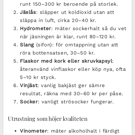
runt 150–300 kr beroende på storlek.
Jäslås
: släpper ut koldioxid utan att
släppa in luft, cirka 20–40 kr.
Hydrometer
: mäter sockerhalt så du vet
när jäsningen är klar, runt 80–120 kr.
Slang
(sifon): för omtappning utan att
röra bottensatsen, 30–50 kr.
Flaskor med kork eller skruvkapsyl
:
återanvänd vinflaskor eller köp nya, ofta
5–10 kr styck.
Vinjäst
: vanlig bakjäst ger sämre
resultat, räkna med 30–60 kr per påse.
Socker
: vanligt strösocker fungerar.
Utrustning som höjer kvaliteten
Vinometer
: mäter alkoholhalt i färdigt