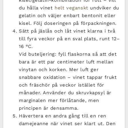
kisel/gelatin-kombination för rött – vill
du hålla vinet
helt veganskt
undviker du
gelatin och väljer enbart bentonit eller
kisel. Följ doseringen på förpackningen.
Sätt på jäslås och låt vinet klarna i två
till fyra veckor på en sval plats, runt 12–
16 °C.
Vid buteljering: fyll flaskorna så att det
bara är ett par centimeter luft mellan
vinytan och korken. Mer luft ger
snabbare oxidation – vinet tappar frukt
och fräschör på veckor istället för
månader. Använder du skruvkapsyl är
marginalen mer förlåtande, men
principen är densamma.
Hävertera en andra gång till en ren
damejeanne när vinet ser klart ut. Den