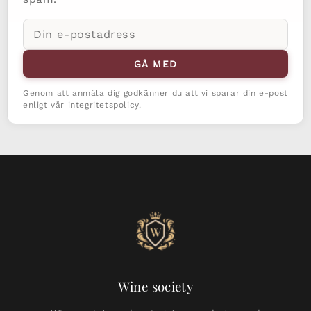
E-
postadress
GÅ MED
Genom att anmäla dig godkänner du att vi sparar din e-post
enligt vår integritetspolicy.
Wine society