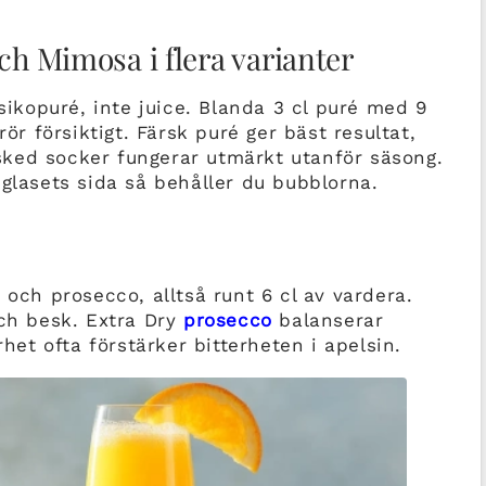
ch Mimosa i flera varianter
rsikopuré, inte juice. Blanda 3 cl puré med 9
rör försiktigt. Färsk puré ger bäst resultat,
ked socker fungerar utmärkt utanför säsong.
 glasets sida så behåller du bubblorna.
 och prosecco, alltså runt 6 cl av vardera.
och besk. Extra Dry
prosecco
balanserar
rhet ofta förstärker bitterheten i apelsin.