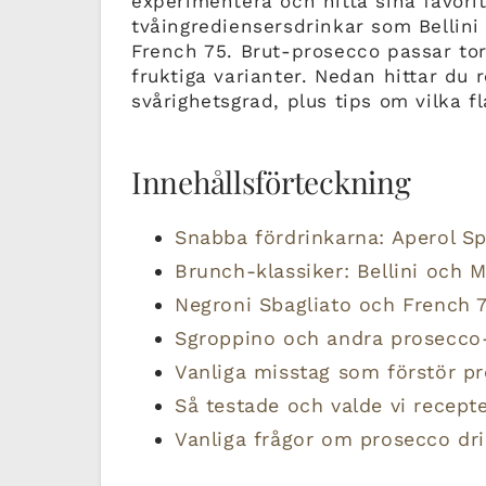
experimentera och hitta sina favorit
tvåingrediensersdrinkar som Bellini
French 75. Brut-prosecco passar torr
fruktiga varianter. Nedan hittar du r
svårighetsgrad, plus tips om vilka 
Innehållsförteckning
Snabba fördrinkarna: Aperol Sp
Brunch-klassiker: Bellini och M
Negroni Sbagliato och French 7
Sgroppino och andra prosecco
Vanliga misstag som förstör p
Så testade och valde vi recept
Vanliga frågor om prosecco dr