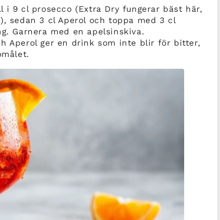
ll i 9 cl prosecco (Extra Dry fungerar bäst här,
), sedan 3 cl Aperol och toppa med 3 cl
ng. Garnera med en apelsinskiva.
 Aperol ger en drink som inte blir för bitter,
omålet.