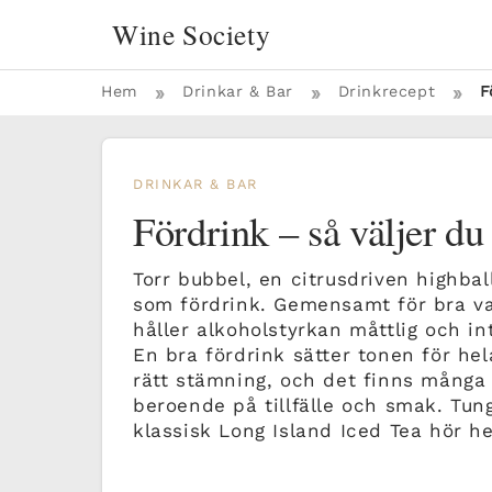
Wine Society
»
»
»
Hem
Drinkar & Bar
Drinkrecept
F
DRINKAR & BAR
Fördrink – så väljer du
Torr bubbel, en citrusdriven highbal
som fördrink. Gemensamt för bra val
håller alkoholstyrkan måttlig och 
En bra fördrink sätter tonen för he
rätt stämning, och det finns många o
beroende på tillfälle och smak. Tun
klassisk Long Island Iced Tea hör h