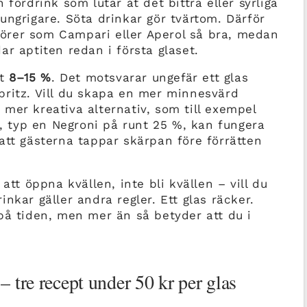
 fördrink som lutar åt det bittra eller syrliga
ungrigare. Söta drinkar gör tvärtom. Därför
ikörer som Campari eller Aperol så bra, medan
r aptiten redan i första glaset.
nt
8–15 %
. Det motsvarar ungefär ett glas
pritz. Vill du skapa en mer minnesvärd
mer kreativa alternativ, som till exempel
r, typ en Negroni på runt 25 %, kan fungera
att gästerna tappar skärpan före förrätten
att öppna kvällen, inte bli kvällen – vill du
nkar gäller andra regler. Ett glas räcker.
på tiden, men mer än så betyder att du i
tre recept under 50 kr per glas