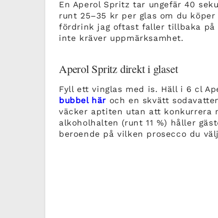
En Aperol Spritz tar ungefär 40 sek
runt 25–35 kr per glas om du köper
fördrink jag oftast faller tillbaka på
inte kräver uppmärksamhet.
Aperol Spritz direkt i glaset
Fyll ett vinglas med is. Häll i 6 cl Ap
bubbel här
och en skvätt sodavatten
väcker aptiten utan att konkurrera
alkoholhalten (runt 11 %) håller gä
beroende på vilken prosecco du välj