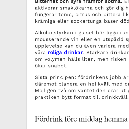
Bitterhet och syra framför sötma.
En
aktiverar smaklökarna och gör dig h
fungerar tonic, citrus och bittera l
krämiga eller sockertunga baser döda
Alkoholstyrkan i glaset bör ligga ru
mousserande vin eller en utspädd s
upplevelse kan du även variera med 
våra
roliga drinkar
. Starkare drinka
om volymen hålls liten, men risken 
ökar snabbt.
Sista principen: fördrinkens jobb är 
däremot planera en hel kväll med dri
Möjligen två om väntetiden drar ut 
praktiken bytt format till drinkkväll.
Fördrink före middag hemma – 