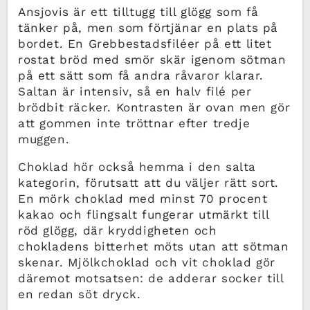
Ansjovis är ett tilltugg till glögg som få
tänker på, men som förtjänar en plats på
bordet. En Grebbestadsfiléer på ett litet
rostat bröd med smör skär igenom sötman
på ett sätt som få andra råvaror klarar.
Saltan är intensiv, så en halv filé per
brödbit räcker. Kontrasten är ovan men gör
att gommen inte tröttnar efter tredje
muggen.
Choklad hör också hemma i den salta
kategorin, förutsatt att du väljer rätt sort.
En mörk choklad med minst 70 procent
kakao och flingsalt fungerar utmärkt till
röd glögg, där kryddigheten och
chokladens bitterhet möts utan att sötman
skenar. Mjölkchoklad och vit choklad gör
däremot motsatsen: de adderar socker till
en redan söt dryck.