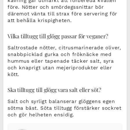
kavring går utmärkt att förbereda kvällen
före. Nötter och smördegssnittar bör
däremot vänta till strax före servering för
att behålla krispigheten.
Vilka tilltugg till glögg passar för veganer?
Saltrostade nötter, citrusmarinerade oliver,
snabbpicklad gurka och fröknäcke med
hummus eller tapenade täcker salt, syra
och knaprigt utan mejeriprodukter eller
kött.
Ska tilltugg till glögg vara salt eller söt?
Salt och syrligt balanserar glöggens egen
sötma bäst. Söta tilltugg förstärker sockret
och gör helheten ensidig.