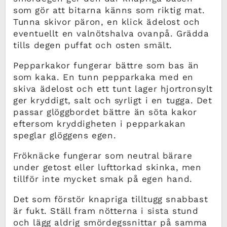
som gör att bitarna känns som riktig mat.
Tunna skivor päron, en klick ädelost och
eventuellt en valnötshalva ovanpå. Grädda
tills degen puffat och osten smält.
Pepparkakor fungerar bättre som bas än
som kaka. En tunn pepparkaka med en
skiva ädelost och ett tunt lager hjortronsylt
ger kryddigt, salt och syrligt i en tugga. Det
passar glöggbordet bättre än söta kakor
eftersom kryddigheten i pepparkakan
speglar glöggens egen.
Fröknäcke fungerar som neutral bärare
under getost eller lufttorkad skinka, men
tillför inte mycket smak på egen hand.
Det som förstör knapriga tilltugg snabbast
är fukt. Ställ fram nötterna i sista stund
och lägg aldrig smördegssnittar på samma