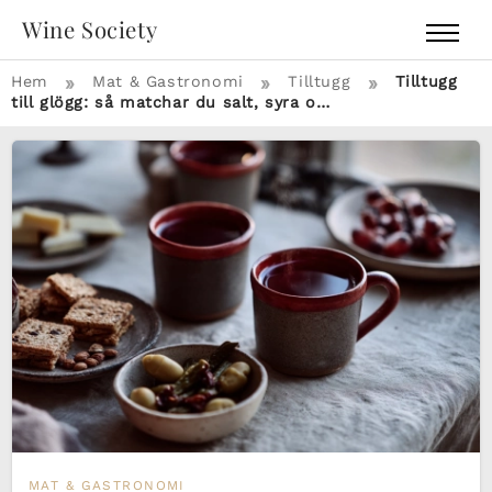
Wine Society
»
»
»
Hem
Mat & Gastronomi
Tilltugg
Tilltugg
till glögg: så matchar du salt, syra o…
MAT & GASTRONOMI