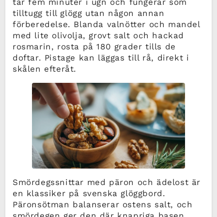
tar fem minuter i ugn och fungerar som
tilltugg till glögg utan någon annan
förberedelse. Blanda valnötter och mandel
med lite olivolja, grovt salt och hackad
rosmarin, rosta på 180 grader tills de
doftar. Pistage kan läggas till rå, direkt i
skålen efteråt.
Smördegssnittar med päron och ädelost är
en klassiker på svenska glöggbord.
Päronsötman balanserar ostens salt, och
smördegen ger den där knapriga basen