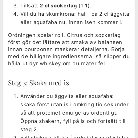
Tillsätt
2 cl sockerlag
(1:1).
Vill du ha skumkrona: häll i ca 2 cl äggvita
eller aquafaba nu, innan isen kommer i.
Ordningen spelar roll. Citrus och sockerlag
först gör det lättare att smaka av balansen
innan bourbonen maskerar detaljerna. Börja
med de billigare ingredienserna, så slipper du
hälla ut dyr whiskey om du mäter fel.
Steg 3: Skaka med is
Använder du äggvita eller aquafaba:
skaka först utan is i omkring tio sekunder
så att proteinet emulgeras ordentligt.
Öppna shakern, fyll på is och fortsätt till
steg 2.
Fyll shakern till tre fjärdedelar med isbitar