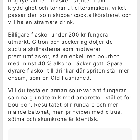
hög rye-andel i mäsken skjuter fram
kryddighet och torkar ut eftersmaken, vilket
passar den som skippar cocktailkörsbäret och
vill ha en stramare drink.
Billigare flaskor under 200 kr fungerar
utmärkt. Citron och sockerlag döljer de
subtila skillnaderna som motiverar
premiumflaskor, så en enkel, ren bourbon
med minst 40 % alkohol räcker gott. Spara
dyrare flaskor till drinkar där spriten står mer
ensam, som en Old Fashioned.
Vill du testa en annan sour-variant fungerar
samma grundteknik med amaretto i stället för
bourbon. Resultatet blir rundare och mer
mandelbetonat, men principen med citrus,
sötma och skumkrona är identisk.