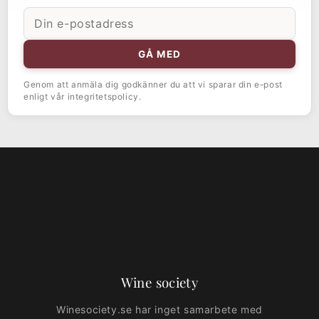
E-
postadress
GÅ MED
Genom att anmäla dig godkänner du att vi sparar din e-post
enligt vår integritetspolicy.
Wine society
Winesociety.se har inget samarbete med