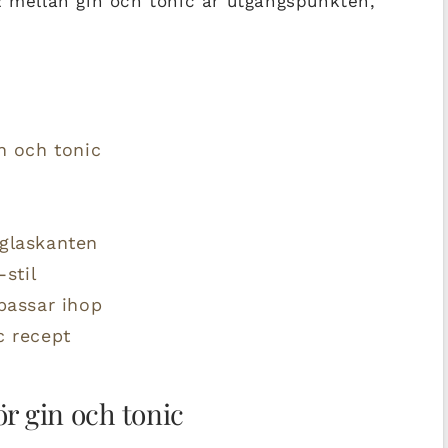
2 mellan gin och tonic är utgångspunkten,
n och tonic
 glaskanten
-stil
 passar ihop
c recept
ör gin och tonic