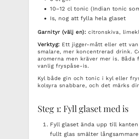
10–12 cl tonic (Indian tonic so
Is, nog att fylla hela glaset
Garnityr (välj en):
citronskiva, limekl
Verktyg:
Ett jigger-mått eller ett van
smalare, mer koncentrerad drink. C
aromerna men kräver mer is. Båda f
vanlig fryspåse-is.
Kyl både gin och tonic i kyl eller f
kolsyra snabbare, och det märks dire
Steg 1: Fyll glaset med is
Fyll glaset ända upp till kanten
fullt glas smälter långsammare