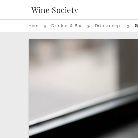
Wine Society
»
»
»
Hem
Drinkar & Bar
Drinkrecept
G