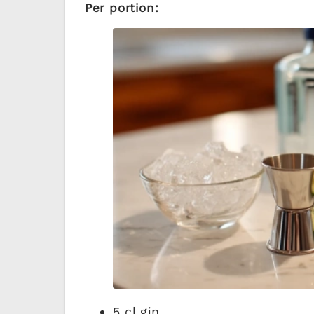
Per portion:
5 cl gin