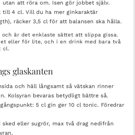
utan att röra om. Isen gör jobbet själv.
 till 4 cl. Vill du ha mer ginkaraktär
h), räcker 3,5 cl för att balansen ska hålla.
och är det enklaste sättet att slippa gissa.
t eller för lite, och i en drink med bara två
 cl.
ngs glaskanten
nsida och häll långsamt så vätskan rinner
en. Kolsyran bevaras betydligt bättre så.
ångspunkt: 5 cl gin ger 10 cl tonic. Föredrar
.
 sked eller sugrör, max två drag nedifrån
yran.