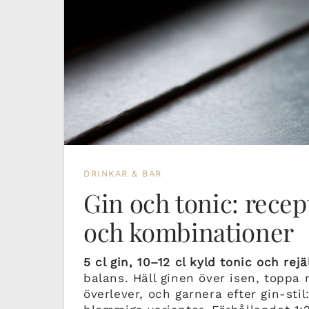
DRINKAR & BAR
Gin och tonic: recep
och kombinationer
5 cl gin, 10–12 cl kyld tonic och rej
balans. Häll ginen över isen, toppa
överlever, och garnera efter gin-stil: