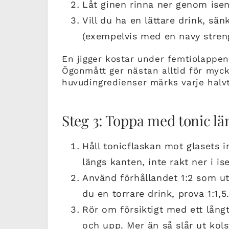
Låt ginen rinna ner genom isen 
Vill du ha en lättare drink, sänk
(exempelvis med en navy strengt
En jigger kostar under femtiolappen 
Ögonmått ger nästan alltid för mycke
huvudingredienser märks varje halvt
Steg 3: Toppa med tonic lä
Håll tonicflaskan mot glasets i
längs kanten, inte rakt ner i is
Använd förhållandet 1:2 som utg
du en torrare drink, prova 1:1,5
Rör om försiktigt med ett långt
och upp. Mer än så slår ut kols