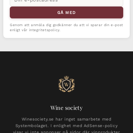
postadress
GÅ MED
Genom att anmäla dig godkänner du att vi sparar din e-post
enligt vår integritetspolicy.
Wine society
Winesociety.se har inget samarbete med
Systembolaget. I enlighet med AdSense-policy
visar vi inte annonser på sidor där vinprodukter