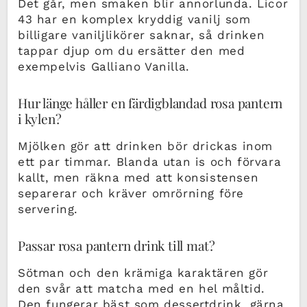
Det går, men smaken blir annorlunda. Licor
43 har en komplex kryddig vanilj som
billigare vaniljlikörer saknar, så drinken
tappar djup om du ersätter den med
exempelvis Galliano Vanilla.
Hur länge håller en färdigblandad rosa pantern
i kylen?
Mjölken gör att drinken bör drickas inom
ett par timmar. Blanda utan is och förvara
kallt, men räkna med att konsistensen
separerar och kräver omrörning före
servering.
Passar rosa pantern drink till mat?
Sötman och den krämiga karaktären gör
den svår att matcha med en hel måltid.
Den fungerar bäst som dessertdrink, gärna